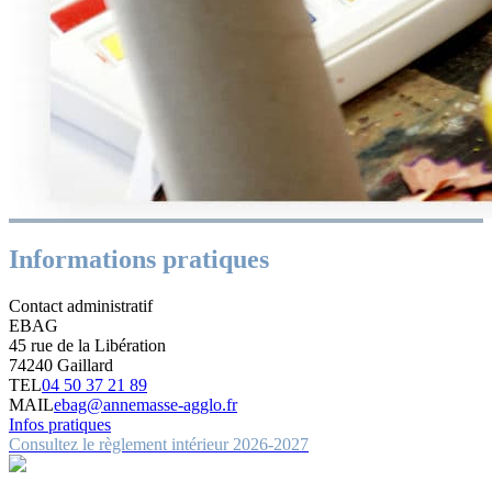
Informations
pratiques
Contact administratif
EBAG
45 rue de la Libération
74240 Gaillard
TEL
04 50 37 21 89
MAIL
ebag@annemasse-agglo.fr
Infos pratiques
Consultez le règlement intérieur 2026-2027