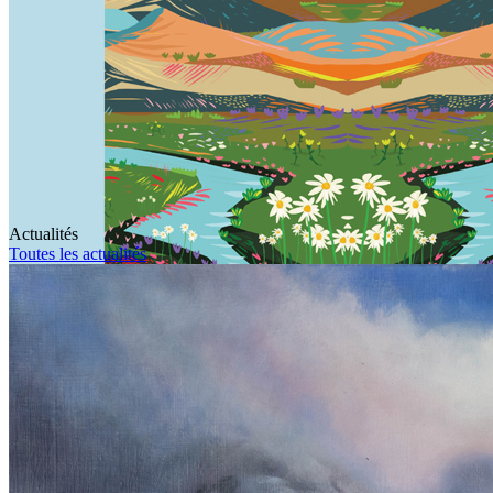
Actualités
Toutes les actualités
"Paysages du futur"
A quoi ressemblera le paysage alpin en 2050 ?
Découvrez l'exposition des travaux d'élèves de tous âges du 13 juin
au 30 août au Moulin de Carra, Ville-la-Grand
En savoir +